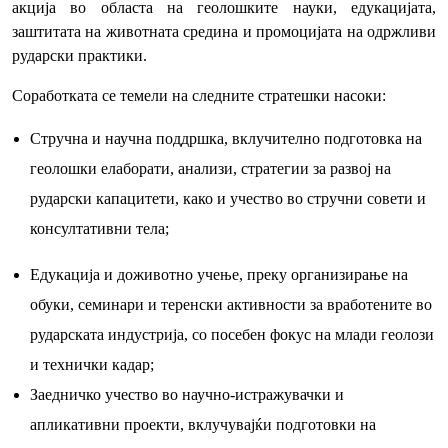
акција во областа на геолошките науки, едукацијата,
заштитата на животната средина и промоцијата на одржливи
рударски практики.
Соработката се темели на следните стратешки насоки:
Стручна и научна поддршка, вклучително подготовка на
геолошки елаборати, анализи, стратегии за развој на
рударски капацитети, како и учество во стручни совети и
консултативни тела;
Едукација и доживотно учење, преку организирање на
обуки, семинари и теренски активности за вработените во
рударската индустрија, со посебен фокус на млади геолози
и технички кадар;
Заедничко учество во научно-истражувачки и
апликативни проекти, вклучувајќи подготовки на