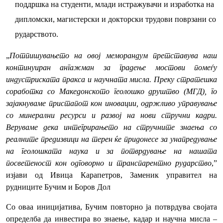
поддршка на студенти, млади истражувачи и изработка на
дипломски, магистерски и докторски трудови поврзани со
рударството.
„
Потпишувањето на овој меморандум претставува наш
континуиран ангажман за градење мостови помеѓу
индустриската пракса и научната мисла. Преку стратешка
соработка со Македонското геолошко друштво (МГД), го
зајакнуваме пристапот кон иновации, одржливо управување
со минерални ресурси и развој на нови стручни кадри.
Веруваме дека интегрирањето на стручните знаења со
реалните предизвици на терен ќе придонесе за унапредување
на геолошката наука и за потврдување на нашата
посветеност кон одговорно и транспарентно рударство
,”
изјави од Ивица Карапетров, Заменик управител на
рудниците Бучим и Боров Дол
Со оваа иницијатива, Бучим повторно ја потврдува својата
определба да инвестира во знаење, кадар и научна мисла –