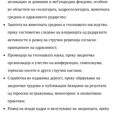
апликации за домашни и меѓународни фондови, особено
во областите на геологијата, хидрогеологијата, животната
средина и одржливото рударство;
Заштита на животната средина и геолошкото наследство,
преку систематско следење на влијанијата од рударските
активности и развој на стручни решенија согласно
принципите на одржливост;
Промоција на геолошката наука, преку заедничка
организација и учество на конференции, симпозиуми,
теренски посети и други стручни настани;
Соработка во издавачка дејност, преку објавување на
заеднички трудови и публикации базирани на резултати
од теренски истражувања, мониторинг и иновативни
практики;
Развој на млади кадри и вклучување на заедницата, преку