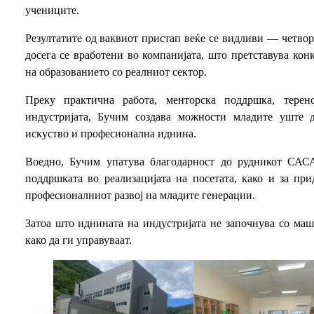
учениците.
Резултатите од ваквиот пристап веќе се видливи — четво
досега се вработени во компанијата, што претставува ко
на образованието со реалниот сектор.
Преку практична работа, менторска поддршка, терен
индустријата, Бучим создава можности младите уште д
искуство и професионална иднина.
Воедно, Бучим упатува благодарност до рудникот САСА
поддршката во реализацијата на посетата, како и за пр
професионалниот развој на младите генерации.
Затоа што иднината на индустријата не започнува со ма
како да ги управуваат.