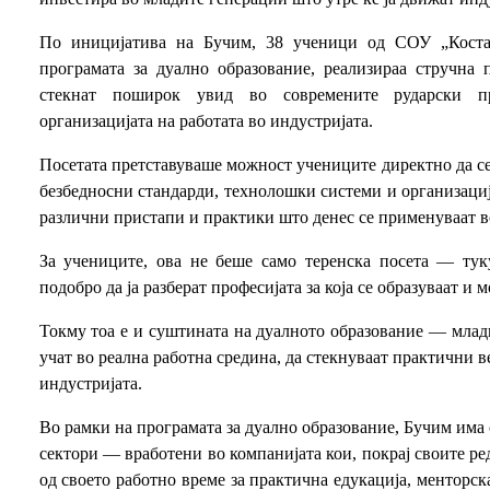
По иницијатива на Бучим, 38 ученици од СОУ „Коста
програмата за дуално образование, реализираа стручна
стекнат поширок увид во современите рударски п
организацијата на работата во индустријата.
Посетата претставуваше можност учениците директно да се
безбедносни стандарди, технолошки системи и организациј
различни пристапи и практики што денес се применуваат в
За учениците, ова не беше само теренска посета — ту
подобро да ја разберат професијата за која се образуваат и
Токму тоа е и суштината на дуалното образование — млади
учат во реална работна средина, да стекнуваат практични в
индустријата.
Во рамки на програмата за дуално образование, Бучим има
сектори — вработени во компанијата кои, покрај своите ре
од своето работно време за практична едукација, менторс