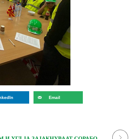
nkedIn
Email
БУЧИМ И УГД ЈА ЗАЈАКНУВААТ СОРАБОТКАТА МЕЃУ ОБРАЗОВАНИЕТО И ИНДУСТРИЈАТА