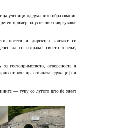
рица ученици од дуалното образование
нкретен пример за успешно поврзување
ски посети и директен контакт со
енес да го изградат своето знаење,
 за гостопримството, отвореноста и
идонесот кон практичната едукација и
шините — туку со луѓето што ќе знаат