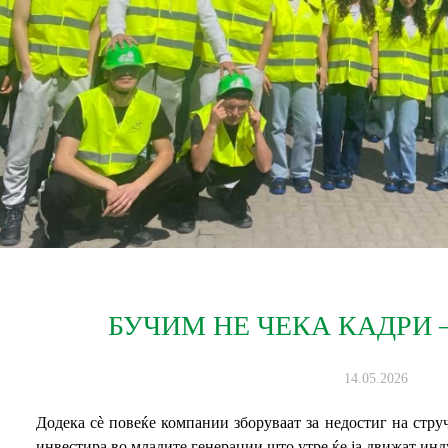
БУЧИМ НЕ ЧЕКА КАДРИ 
14.05.2026
Додека сè повеќе компании зборуваат за недостиг на стру
инвестира во младите генерации што утре ќе ја движат инд