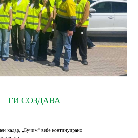
— ГИ СОЗДАВА
чен кадар, „Бучим“ веќе континуирано
устријата.