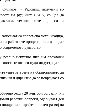
 Сусинов“ – Радовиш, вклучени во
 посета на рудникот САСА, со цел да
рактики, технолошките процеси и
 запознаат со современа механизација,
а на работните процеси, но и да видат
о современото рударство.
ку реално искуство што им овозможи
 можностите што ги нуди индустријата.
те уште за време на образованието да
ештини и директно да се поврзуваат со
 обучено околу 20 ментори од различни
довни работни обврски, одвојуваат дел
ка поддршка и професионален развој на