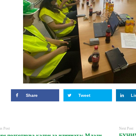
Share
Tweet
Li
us Post
Next Post
Бучим подготвува кадри за иднината: Младите умови во чекор со светските трендови