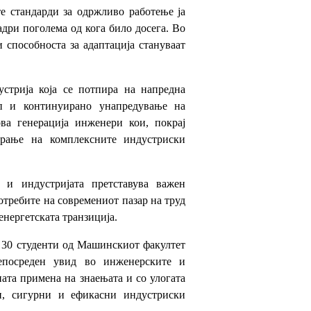
е стандарди за одржливо работење ја
дри поголема од кога било досега. Во
и способноста за адаптација стануваат
стрија која се потпира на напредна
ап и континуирано унапредување на
ва генерација инженери кои, покрај
бирање на комплексните индустриски
 и индустријата претставува важен
отребите на современиот пазар на труд
нергетската транзиција.
у 30 студенти од Машинскиот факултет
епосреден увид во инженерските и
ната примена на знаењата и со улогата
и, сигурни и ефикасни индустриски