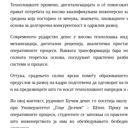
Технолошките промени, дигитализацијата и сè повисокит
прават потребата од високо квалификувани инженерски ка
средина која постојано се менува, знаењето, иновациите 
основа за долгорочна конкурентност и одржлив развој.
Современото рударство денес е високо технолошка инду
механизација, дигитални решенија, аналитички прист
оперативните процеси. Ваквата трансформација бара но
силната теоретска основа, поседуваат практично раз
системи и процеси.
Оттука, градењето силни врски помеѓу образованието
предуслов за развој на кадри подготвени да одговорат на п
и на предизвиците што ги носат технолошкиот напредок и е
Во овој контекст, рудникот Бучим денес го посетија окол
при Универзитетот „Гоце Делчев“ – Штип. Преку н
оперативните процеси, студентите се запознаа со практич
што инженерството ја има во обезбедувањето безбедн