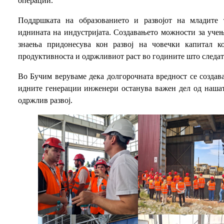
операции.
Поддршката на образованието и развојот на младите 
иднината на индустријата. Создавањето можности за учењ
знаења придонесува кон развој на човечки капитал к
продуктивноста и одржливиот раст во годините што следат
Во Бучим веруваме дека долгорочната вредност се создава
идните генерации инженери останува важен дел од нашат
одржлив развој.