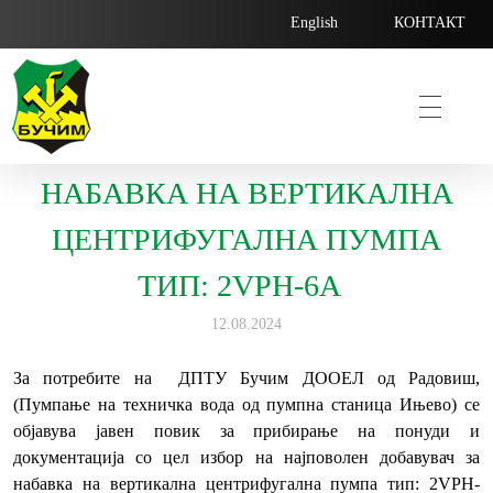
English
КОНТАКТ
НАБАВКА НА ВЕРТИКАЛНА
Bucim
ЦЕНТРИФУГАЛНА ПУМПА
ТИП: 2VPH-6A
12.08.2024
За потребите на ДПТУ Бучим ДООЕЛ од Радовиш,
(Пумпање на техничка вода од пумпна станица Ињево) се
објавува јавен повик за прибирање на понуди и
документација со цел избор на најповолен добавувач за
набавка на вертикална центрифугална пумпа тип: 2VPH-