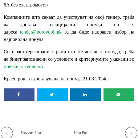
6A без електромотор
Компаниите што сакаат да учествуват на овој тендер, треба
да достават официјални понуди на е-
адреса
tender@borovdol.mk
за да биде направен избор на
најповолна понуда.
Сите заинтересирани страни што ќе достават понуда, треба
да бидат запознаени со условите и критериумите укажани во
повеќе за тендерот
Краен рок за доставување на понуда 21.08.2024г.
Previous Post
Next Post