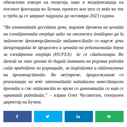
обновливи извори на енергија, како и модернизација на
погонот флотација во Бучим, проекти кои што се веќе во тек
и треба да се завршат најдоцна до октомври 2023 година.
“
Во изминатите десетина дена, видовме промена на цената
на електричната енергија што ни овозможи повторно да ги
започнеме производствените активностите со надеж дека
тенденцијата ќе продолжи и цената на регионалната берза
за електрична енергија (HUPEX) ќе се стабилизира. Во
текот на овие денови ќе бидат повикани на редовна работа
сите вработени во рудниците, за подготовка и отпочнување
на производството. Во меѓувреме, продолжуваме со
реализација на веќе започнатите капитални инвестициски
проекти и сме оптимисти во врска со динамиката со која се
одвиваат работите,
” – изјави Олег Чусовитин, генерален
директор на Бучим.