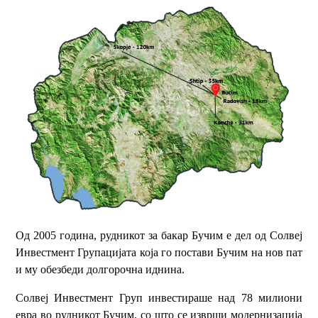
Од 2005 година, рудникот за бакар Бучим е дел од Солвеј
Инвестмент Групацијата која го постави Бучим на нов пат
и му обезбеди долгорочна иднина.
Солвеј Инвестмент Груп инвестираше над 78 милиони
евра во рудникот Бучим, со што се изврши модернизација