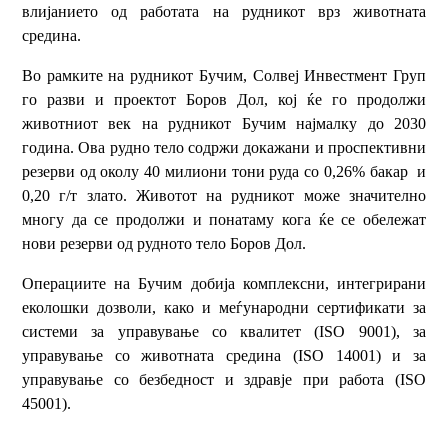
влијанието од работата на рудникот врз животната
средина.
Во рамките на рудникот Бучим, Солвеј Инвестмент Груп
го разви и проектот Боров Дол, кој ќе го продолжи
животниот век на рудникот Бучим најмалку до 2030
година. Ова рудно тело содржи докажани и проспективни
резерви од околу 40 милиони тони руда со 0,26% бакар и
0,20 г/т злато. Животот на рудникот може значително
многу да се продолжи и понатаму кога ќе се обележат
нови резерви од рудното тело Боров Дол.
Операциите на Бучим добија комплексни, интегрирани
еколошки дозволи, како и меѓународни сертификати за
системи за управување со квалитет (ISO 9001), за
управување со животната средина (ISO 14001) и за
управување со безбедност и здравје при работа (ISO
45001).