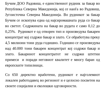
Бучим ДОО Радовиш, е единствениот рудник за бакар во
Република Северна Македонија, кој се наоѓа во Радовиш,
Југоисточна Северна Македонија. Во рудникот за бакар
Бучим се ископува една од најсиромашната руда со бакар
во светот. Содржината на бакар во рудата е само 0,12 до
0,25%. Рудникот е од отворен тип и произведува бакарен
концентрат кој содржи бакар и злато. Се обработува преку
4,5 милиони тони руда годишно. Годишно се произведува
над 40.000 тони бакарен концентрат кој содржи бакар и
злато. Бакарниот концентратот не содржи штетни
примеси и поради неговиот квалитет е многу баран од
европските топилници.
Со 650 директно вработени, рудникот е најголемиот
локален работодавец во регионот и е целосно посветен на
своите социјални и еколошки одговорности.