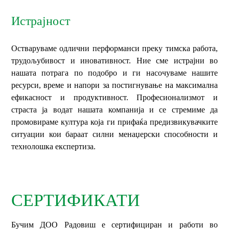
Истрајност
Остваруваме одлични перформанси преку тимска работа,
трудољубивост и иновативност. Ние сме истрајни во
нашата потрага по подобро и ги насочуваме нашите
ресурси, време и напори за постигнување на максимална
ефикасност и продуктивност. Професионализмот и
страста ја водат нашата компанија и се стремиме да
промовираме култура која ги прифаќа предизвикувачките
ситуации кои бараат силни менаџерски способности и
технолошка експертиза.
СЕРТИФИКАТИ
Бучим ДОО Радовиш е сертифициран и работи во