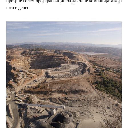
претрпе голем број транзиции за да стане компанијата која
.
што е денес