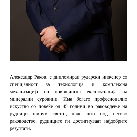
Александр Раков, е дипломиран рударски инженер со
специјалност за технологија и комплексна
механизација на површинска експлоатација на
минерални суровини. Има богато професионално
искуство со повеќе од 45 години во раководење на
рудници ширум светот, каде што под негово
раководство, рудниците ги достигнуваат најдобрите
резултати.