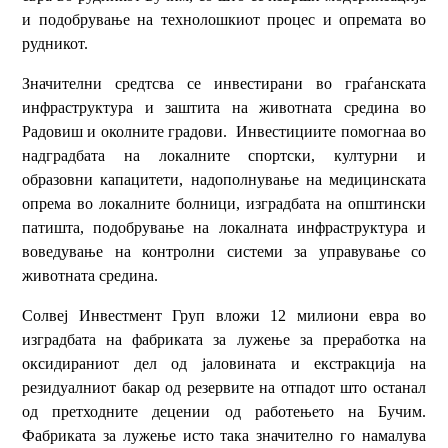
и подобрување на технолошкиот процес и опремата во
рудникот.
Значителни средтсва се инвестирани во граѓанската
инфраструктура и заштита на животната средина во
Радовиш и околните градови. Инвестициите помогнаа во
надградбата на локалните спортски, културни и
образовни капацитети, надополнување на медицинската
опрема во локалните болници, изградбата на општински
патишта, подобрување на локалната инфраструктура и
воведување на контролни системи за управување со
животната средина.
Солвеј Инвестмент Груп вложи 12 милиони евра во
изградбата на фабриката за лужење за преработка на
оксидираниот дел од јаловината и екстракција на
резидуалниот бакар од резервите на отпадот што останал
од претходните децении од работењето на Бучим.
Фабриката за лужење исто така значително го намалува