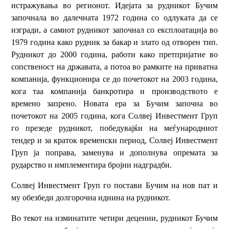
истражувања во регионот. Идејата за рудникот Бучим
започнала во далечната 1972 година со одлуката да се
изгради, а самиот рудникот започнал со експлоатација во
1979 година како рудник за бакар и злато од отворен тип.
Рудникот до 2000 година, работи како претпријатие во
сопственост на државата, а потоа во рамките на приватна
компанија, функционира се до почетокот на 2003 година,
кога таа компанија банкротира и производството е
времено запрено. Новата ера за Бучим започна во
почетокот на 2005 година, кога Солвеј Инвестмент Груп
го презеде рудникот, победувајќи на меѓународниот
тендер и за краток временски период, Солвеј Инвестмент
Груп ја поправа, заменува и дополнува опремата за
рударство и имплементира бројни надградби.
Солвеј Инвестмент Груп го постави Бучим на нов пат и
му обезбеди долгорочна иднина на рудникот.
Во текот на изминатите четири децении, рудникот Бучим