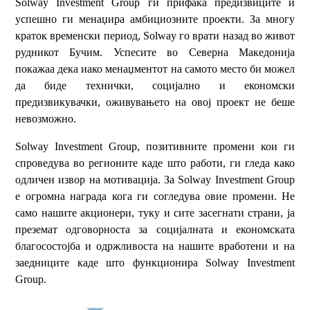
Solway Investment Group ги прифаќа предизвиците и
успешно ги менаџира амбициозните проекти. За многу
краток временски период, Solway го врати назад во живот
рудникот Бучим. Успесите во Северна Македонија
покажаа дека иако менаџментот на самото место би можел
да биде технички, социјално и економски
предизвикувачки, оживувањето на овој проект не беше
невозможно.
Solway Investment Group, позитивните промени кои ги
спроведува во регионите каде што работи, ги гледа како
одличен извор на мотивација. За Solway Investment Group
е огромна награда кога ги согледува овие промени. Не
само нашите акционери, туку и сите засегнати страни, ја
преземат одговорноста за социјалната и економската
благосостојба и одржливоста на нашите вработени и на
заедниците каде што функционира Solway Investment
Group.