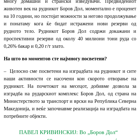
многу домашни и странски изведувачи. Предвидениот
животен век на рудникот Боров Дол, моментално е проценет
на 10 години, но постојат можности за негово продолжување
и понатаму кога ќе бидат истражени нови резерви од
рудното тело. Рудникот Боров Дол содржи докажани и
проспективни резерви од околу 40 милиони тони руда со
0,26% бакар и 0,20 г/т злато.
На што во моментов сте најмногу посветени?
– Целосно сме посветени на изградбата на рудникот и сите
наши активности се насочени кон скорото отворање на
рудникот. На почетокот на месецот, добивме дозвола за
изградба на рударскиот комплекс Боров Дол, од страна на
Министерството за транспорт и врски на Република Северна
Македонија, и веќе започнавме реализација на изградбата на
потребните објекти.
ПАВЕЛ КРИВИНСКИЈ: Во „Боров Дол“