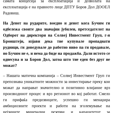
самата концесија за експлоатација и дозволата на
експлоатација е на правното лице ДПТУ Боров Дол ДООЕЛ
Радовиш.
На Денот на рударите, воедно и денот кога Бучим ги
одбележа своите два значајни јубилеи, претседателот на
Одборот на директори на Солвеј Инвестмент Груп, г-н
Бронштејн, изјави дека тие купувале пропаднати
рудници, ги доведувале до работно ниво па ги продавале,
но Бучим не е, и нема да биде на продажба. Дали истото се
однесува и за Боров Дол, затоа што тие еден без друг не
можат?
– Нашата матична компанија – Солвеј Инвестмент Груп ги
препознава уникатните можности за инвестирање преку кои
можат да направат значително и позитивно влијание врз
производниот процес и врз регионот во кој работат. Смело
ги прифаќа предизвиците, успешно ги менаџира
амбициозните проекти и работи на зголемување на
нејзините минерални резерви и капацитетот за