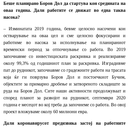
Беше планирано Боров Дол да стартува кон средината на
оваа година. Дали работите се движат во една таква
насока?
– Изминатата 2019 година, бевме целосно насочени кон
остварување на оваа цел и сме целосно фокусирани и
работиме во насока за исполнување на планираниот
временски период за отпочнување со работа. Во 2019
започнавме со инвестициската раскривка и реализиравме
околу 99,3% од годишниот план за раскривка. Изградивме
пат до рудникот, започнавме со градежните работи на трасата
која ќе ги поврзува Боров Дол и постоечкиот Бучим,
објектите за примарно дробење и затвореното складиште за
руда на Боров Дол. Сите наши активности продолжуваат и
според планот за развојот на рудникот, септември 2020
година е месецот во кој треба да започнеме со работа. Во овој
проект вложуваме околу 60 милиони евра.
Дали коронавирусот предизвика застој на работните