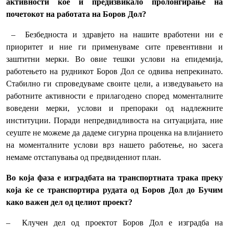
активности кое и предизвикало пролонгирање на
почетокот на работата на Боров Дол?
– Безбедноста и здравјето на нашите вработени ни е
приоритет и ние ги применуваме сите превентивни и
заштитни мерки. Во овие тешки услови на епидемија,
работењето на рудникот Боров Дол се одвива непрекинато.
Стабилно ги спроведуваме своите цели, а изведувањето на
работните активности е прилагодено според моменталните
воведени мерки, услови и препораки од надлежните
институции. Поради непредвидливоста на ситуацијата, ние
сеуште не можеме да дадеме сигурна проценка на влијанието
на моменталните услови врз нашето работење, но засега
немаме отстапувања од предвидениот план.
Во која фаза е изградбата на транспортната трака преку
која ќе се транспортира рудата од Боров Дол до Бучим
како важен дел од целиот проект?
– Клучен дел од проектот Боров Дол e изградба на