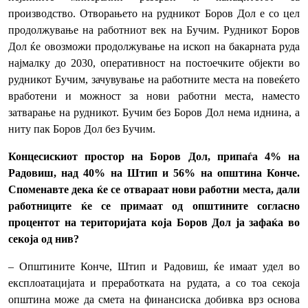
производство. Отворањето на рудникот Боров Дол е со цел
продолжување на работниот век на Бучим. Рудникот Боров
Дол ќе овозможи продолжување на ископ на бакарната руда
најмалку до 2030, оперативност на постоечките објекти во
рудникот Бучим, зачувување на работните места на повеќето
вработени и можност за нови работни места, наместо
затварање на рудникот. Бучим без Боров Дол нема иднина, а
ниту пак Боров Дол без Бучим.
Концесискиот простор на Боров Дол, припаѓа 4% на
Радовиш, над 40% на Штип и 56% на општина Конче.
Споменавте дека ќе се отвараат нови работни места, дали
работниците ќе се примаат од општините согласно
процентот на територијата која Боров Дол ја зафаќа во
секоја од нив?
– Општините Конче, Штип и Радовиш, ќе имаат удел во
експлоатацијата и преработката на рудата, а со тоа секоја
општина може да смета на финансиска добивка врз основа