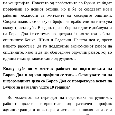
на концесијата. Повеќето од вработените во Бучим ќе бидат
префрлени во новиот рудник, но и ќе се создаваат нови
работни можности за жителите од соседните општини.
Според планот, се очекува бројот на вработени да изнесува
околу триста луѓе. Воедно, при избор на идните добавувачи
на Боров Дол ќе се земат во предвид фирмите кои работат
општините Конче, Штип и Радовиш. Нашата цел е, преку
нашето работење, да го поддржиме економскиот развој на
општините, како и да им обезбедиме одржлив развој, кој во
иднина нема да зависи само од рудникот.
Колку луѓе во моментов работат на подготовката на
Боров Дол и од кои профили се тие…. Останувате ли на
информациите дека со Боров Дол се продолжува векот на
Бучим за најмалку уште 10 години?
– Во моментот, во периодот на подготовка на рудникот,
работат дваесет извршители од различен профил:
администрација и инженери, а исто така инволвирани се и