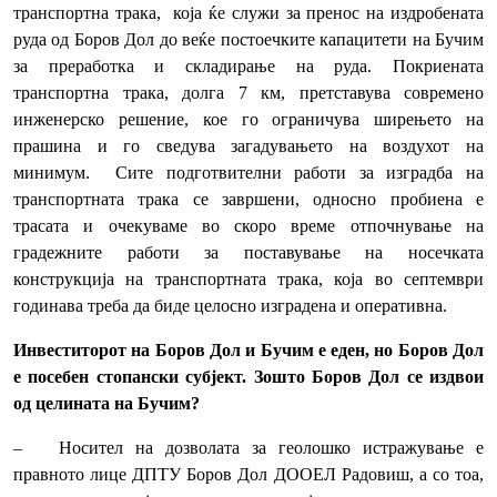
транспортна трака, која ќе служи за пренос на издробената
руда од Боров Дол до веќе постоечките капацитети на Бучим
за преработка и складирање на руда. Покриената
транспортна трака, долга 7 км, претставува современо
инженерско решение, кое го ограничува ширењето на
прашина и го сведува загадувањето на воздухот на
минимум. Сите подготвителни работи за изградба на
транспортната трака се завршени, односно пробиена е
трасата и очекуваме во скоро време отпочнување на
градежните работи за поставување на носечката
конструкција на транспортната трака, која во септември
годинава треба да биде целосно изградена и оперативна.
Инвеститорот на Боров Дол и Бучим е еден, но Боров Дол
е посебен стопански субјект. Зошто Боров Дол се издвои
од целината на Бучим?
– Носител на дозволата за геолошко истражување е
правното лице ДПТУ Боров Дол ДООЕЛ Радовиш, а со тоа,