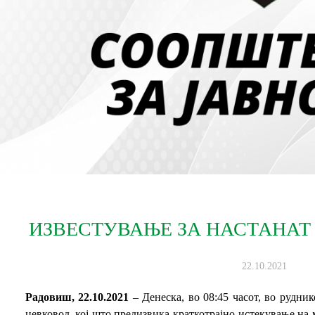
ИЗВЕСТУВАЊЕ ЗА НАСТАНАТ
22.10.2021
Радовиш, 22.10.2021
– Денеска, во 08:45 часот, во рудни
цевковод, кој што предизвика краткотрајно истекување на