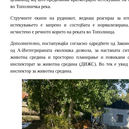
во Тополничка река.
Стручните екипи на рудникот, веднаш реагираа за и
истекувањето е запрено и состојбата е нормализиран
исчистено е речното корито на реката во Тополница.
Дополнително, постапувајќи согласно одредбите од Закон
од А-Интегрираната еколошка дозвола, за настаната си
животна средина и просторно планирање и повикани 
инспекторат за животна средина (ДИЖС). Во тек е увид
инспектор за животна средина.