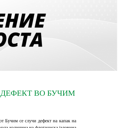
 ДЕФЕКТ ВО БУЧИМ
кот Бучим се случи дефект на капак на
 мала количина на флотациска јаловина