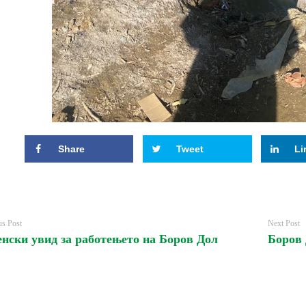
Share
Tweet
Li
us Post
Next Post
енски увид за работењето на Боров Дол