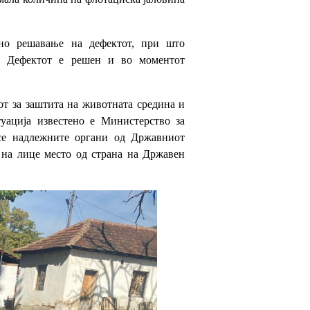
тно решавање на дефектот, при што
а. Дефектот е решен и во моментот
от за заштита на животната средина и
туација известенo e Министерство за
се надлежните органи од Државниот
 на лице место од страна на Државен