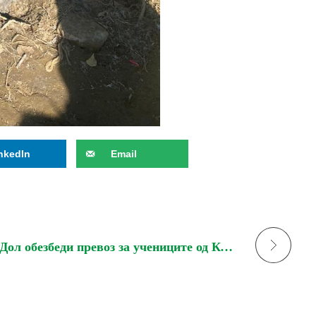
nkedIn
Email
Боров Дол обезбеди превоз за учениците од Конче до училиштето во Радовиш