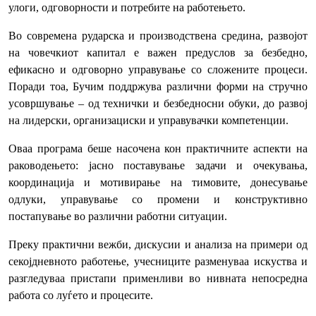
улоги, одговорности и потребите на работењето.
Во современа рударска и производствена средина, развојот
на човечкиот капитал е важен предуслов за безбедно,
ефикасно и одговорно управување со сложените процеси.
Поради тоа, Бучим поддржува различни форми на стручно
усовршување – од технички и безбедносни обуки, до развој
на лидерски, организациски и управувачки компетенции.
Оваа програма беше насочена кон практичните аспекти на
раководењето: јасно поставување задачи и очекувања,
координација и мотивирање на тимовите, донесување
одлуки, управување со промени и конструктивно
постапување во различни работни ситуации.
Преку практични вежби, дискусии и анализа на примери од
секојдневното работење, учесниците разменуваа искуства и
разгледуваа пристапи применливи во нивната непосредна
работа со луѓето и процесите.