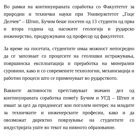
Во рамки на континуираната соработка со Факултетот за
природни и технички науки при Универзитетот „Гоце
Делчев“ – Штип, Бучим беше посетен од 13 студенти од прва
и втора година од насоките геологија и рударско
инженерство, придружувани од професор од факултетот.
За време на посетата, студентите имаа можност непосредно
да се запознаат со процесите на геолошки истражувања,
површинска експлоатација и преработка на минерални
суровини, како и со современите технологии, механизација и
работни процеси што се применуваат во рударството.
Ваквите активности претставуваат значаен дел од
континуираната соработка помеѓу Бучим и УГД – Штип и
имаат за цел да придонесат кон поголем интерес на младите
за техничките и инженерските професии, како и да
овозможат директно поврзување на студентите со
индустријата уште во текот на нивното образование.