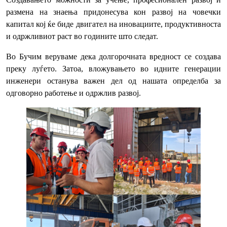
размена на знаења придонесува кон развој на човечки
капитал кој ќе биде двигател на иновациите, продуктивноста
и одржливиот раст во годините што следат.
Во Бучим веруваме дека долгорочната вредност се создава
преку луѓето. Затоа, вложувањето во идните генерации
инженери останува важен дел од нашата определба за
одговорно работење и одржлив развој.