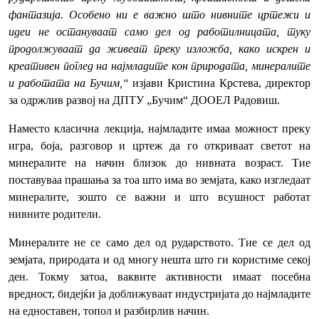
фантазија. Особено ни е важно што нивните цртежи и
идеи не остануваат само дел од работилницата, туку
продолжуваат да живеат преку изложба, како искрен и
креативен поглед на најмладите кон природата, минералите
и работата на Бучим,“
изјави Кристина Крстева, директор
за одржлив развој на ДПТУ „Бучим“ ДООЕЛ Радовиш.
Наместо класична лекција, најмладите имаа можност преку
игра, боја, разговор и цртеж да го откриваат светот на
минералите на начин близок до нивната возраст. Тие
поставуваа прашања за тоа што има во земјата, како изгледаат
минералите, зошто се важни и што всушност работат
нивните родители.
Минералите не се само дел од рударството. Тие се дел од
земјата, природата и од многу нешта што ги користиме секој
ден. Токму затоа, ваквите активности имаат посебна
вредност, бидејќи ја доближуваат индустријата до најмладите
на едноставен, топол и разбирлив начин.