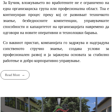
За Бучим, вложувањето во вработените не е ограничено на
една организациска група или професионална област. Тоа е
континуиран процес преку кој се развиваат техничкото
знаење, безбедносните компетенции, управувачките
способности и капацитетот на организацијата навремено да
одговори на новите оперативни и технолошки барања.
Со ваквиот пристап, компанијата го задржува и надградува
сопственото стручно знаење, создава услови за
професионален развој и ја зајакнува основата за стабилно
работење и добро корпоративно управување.
Read More