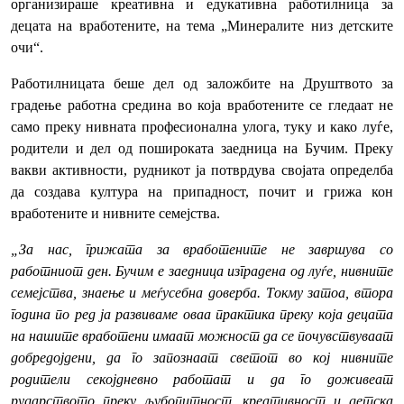
организираше креативна и едукативна работилница за
децата на вработените, на тема „Минералите низ детските
очи“.
Работилницата беше дел од заложбите на Друштвото за
градење работна средина во која вработените се гледаат не
само преку нивната професионална улога, туку и како луѓе,
родители и дел од пошироката заедница на Бучим. Преку
вакви активности, рудникот ја потврдува својата определба
да создава култура на припадност, почит и грижа кон
вработените и нивните семејства.
„За нас, грижата за вработените не завршува со
работниот ден. Бучим е заедница изградена од луѓе, нивните
семејства, знаење и меѓусебна доверба. Токму затоа, втора
година по ред ја развиваме оваа практика преку која децата
на нашите вработени имаат можност да се почувствуваат
добредојдени, да го запознаат светот во кој нивните
родители секојдневно работат и да го доживеат
рударството преку љубопитност, креативност и детска