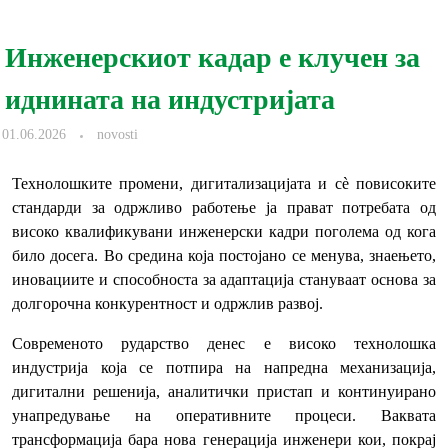
Инженерскиот кадар е клучен за
иднината на индустријата
01.06.2026
novosti
Технолошките промени, дигитализацијата и сè повисоките
стандарди за одржливо работење ја прават потребата од
високо квалификувани инженерски кадри поголема од кога
било досега. Во средина која постојано се менува, знаењето,
иновациите и способноста за адаптација стануваат основа за
долгорочна конкурентност и одржлив развој.
Современото рударство денес е високо технолошка
индустрија која се потпира на напредна механизација,
дигитални решенија, аналитички пристап и континуирано
унапредување на оперативните процеси. Ваквата
трансформација бара нова генерација инженери кои, покрај