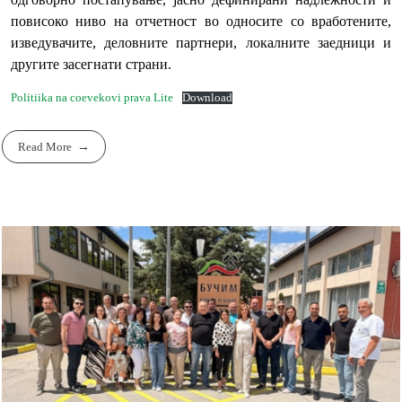
повисоко ниво на отчетност во односите со вработените,
изведувачите, деловните партнери, локалните заедници и
другите засегнати страни.
Politiika na coevekovi prava Lite
Download
Read More