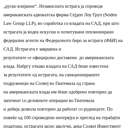
„руско влијание“. Независната истрага ја спроведе
американската адвокатска фирма Сејден Лоу Груп (Seiden
Law Group LLP), во соработка со владата на САД, при што
истрагата ја водеа искусни и почитувани пензионирани
федерални агенти на Федералното биро за истраги (
ФБИ
) на
САД. Истрагата е завршена и
резултатите се официјално доставени до американската
влада. Набргу откако владата на САД беше известена
за резултатите од истрагата, на санкционираните
подружници на Солвеј во Гватемала од страна
на американската влада им беше одобрено повторно да
започнат со деловните операции во Гватемала
и добија дозвола повторно да работат со рудниците. По
повеќе од 100 спроведени интервјуа и преглед на терабајти
податоци, истрагата јасно заклучи, дека Солвеј Инвестмент