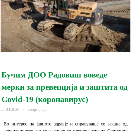
Бучим ДОО Радовиш воведе
мерки за превенција и заштита од
Covid-19 (коронавирус)
27.03.2020
soopstenija
Во интерес на јавното здравје и справување со закана од
коронавирусот, во согласност со препораките на Светската