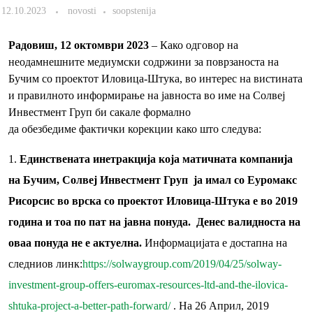
12.10.2023
novosti
soopstenija
Радовиш, 12 октомври 2023
– Како одговор на
неодамнешните медиумски содржини за поврзаноста на
Бучим со проектот Иловица-Штука, во интерес на вистината
и правилното информирање на јавноста во име на Солвеј
Инвестмент Груп би сакале формално
да обезбедиме фактички корекции како што следува:
Единствената инетракција која матичната компанија
на Бучим, Солвеј Инвестмент Груп ја имал со Еуромакс
Рисорсис во врска со проектот Иловица-Штука е во 2019
година и тоа по пат на јавна понуда. Денес валидноста на
оваа понуда не е актуелна.
Информацијата е достапна на
следниов линк:
https://solwaygroup.com/2019/04/25/solway-
investment-group-offers-euromax-resources-ltd-and-the-ilovica-
shtuka-project-a-better-path-forward/
. На 26 Април, 2019