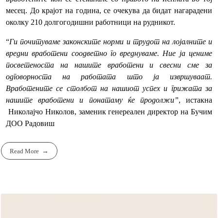
месец. До крајот на година, се очекува да бидат нагарадени
околку 210 долгогодишни работници на рудникот.
“
Ги почитуваме законските норми и трудот на лојалните и
вредни вработени соодветно го вреднуваме. Ние ја цениме
посветеноста на нашите вработени и свесни сме за
одговорноста на работата што ја извршуваат.
Вработените се столбот на нашиот успех и грижата за
нашите вработени и понатаму ќе продолжи”
, истакна
Николајчо Николов, заменик генереален директор на Бучим
ДОО Радовиш
Read More