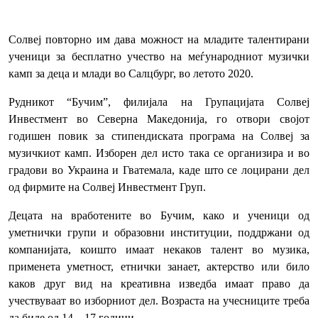
Солвеј повторно им дава можност на младите талентирани
ученици за бесплатно учество на меѓународниот музички
камп за деца и млади во Салцбург, во летото 2020.
Рудникот “Бучим”, филијала на Групацијата Солвеј
Инвестмент во Северна Македонија, го отвори својот
годишен повик за стипендиската програма на Солвеј за
музичкиот камп. Изборен дел исто така се организира и во
градови во Украина и Гватемала, каде што се лоцирани дел
од фирмите на Солвеј Инвестмент Груп.
Децата на вработените во Бучим, како и ученици од
уметнички групи и образовни институции, поддржани од
компанијата, коишто имаат некаков талент во музика,
применета уметност, етнички занает, актерство или било
каков друг вид на креативна изведба имаат право да
учествуваат во изборниот дел. Возраста на учесниците треба
да биде од 14 – 17 години.