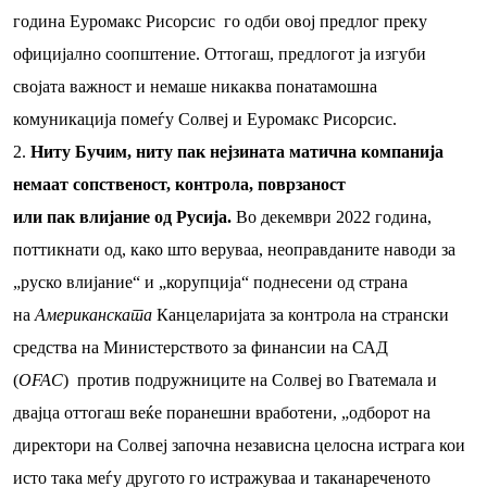
година Еуромакс Рисорсис го одби овој предлог преку
официјално соопштение. Оттогаш, предлогот ја изгуби
својата важност и немаше никаква понатамошна
комуникација помеѓу Солвеј и Еуромакс Рисорсис.
Ниту Бучим, ниту пак нејзината матична компанија
немаат сопственост, контрола, поврзаност
или пак влијание од Русија.
Во декември 2022 година,
поттикнати од, како што веруваа, неоправданите наводи за
„руско влијание“ и „корупција“ поднесени од страна
на
Американската
Канцеларијата за контрола на странски
средства на Министерството за финансии на САД
(
OFAC
) против подружниците на Солвеј во Гватемала и
двајца оттогаш веќе поранешни вработени, „одборот на
директори на Солвеј започна независна целосна истрага кои
исто така меѓу другото го истражуваа и таканареченото