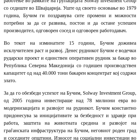
работење во рамките на групацијата Solway Investment Group
со седиште во Швајцарија. Уште од своето основање во 1979
година, Бучим ги поздравува сите промени и можности
потребни за да се развива, постои и да остане успешен
производител, одговорен сосед и одговорен работодавач.
Во текот на изминатите 15 години, Бучим доживеа
исклучителен раст и развој. Денес рудникот Бучим е водечки
рударски проект и единствен оперативен рудник за бакар во
Република Северна Македонија со годишен производствен
капацитет од над 40.000 тони бакарен концентрат кој содржи
злато.
За да го обезбеди успехот на Бучим, Solway Investment Group,
од 2005 година инвестираше над 78 милиони евра во
модернизацијата и развојот на рудникот. Бучим константно
придонесува за иницијативите за безбедност и здравје при
работа, заштита на животната средина и развојот на
граѓанската инфраструктура на Бучим, неговиот роден град
и соседните општини. Износот на социјални инвестиции во