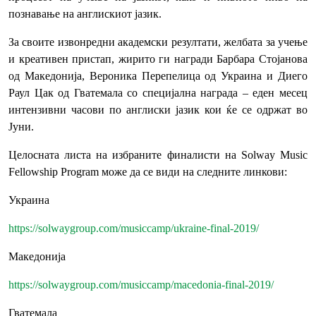
познавање на англискиот јазик.
За своите извонредни академски резултати, желбата за учење
и креативен пристап, жирито ги награди Барбара Стојанова
од Македонија, Вероника Перепелица од Украина и Диего
Раул Цак од Гватемала со специјална награда – еден месец
интензивни часови по англиски јазик кои ќе се одржат во
Јуни.
Целосната листа на избраните финалисти на Solway Music
Fellowship Program може да се види на следните линкови:
Украина
https://solwaygroup.com/musiccamp/ukraine-final-2019/
Македонија
https://solwaygroup.com/musiccamp/macedonia-final-2019/
Гватемала