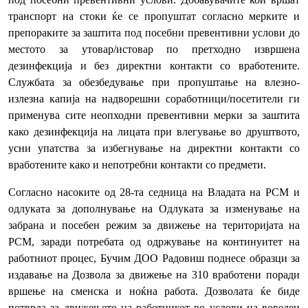
транспорт на стоки ќе се пропуштат согласно мерките и
препораките за заштита под посебни превентивни услови до
местото за утовар/истовар по претходно извршена
дезинфекција и без директни контакти со вработените.
Службата за обезбедување при пропуштање на влезно-
излезна капија на надворешни соработници/посетители ги
применува сите неопходни превентивни мерки за заштита
како дезинфекција на лицата при влегување во друштвото,
усни упатства за избегнување на директни контакти со
вработените како и непотребни контакти со предмети.
Согласно насоките од 28-та седница на Владата на РСМ и
одлуката за дополнување на Одлуката за изменување на
забрана и посебен режим за движење на територијата на
РСМ, заради потребата од одржување на континуитет на
работниот процес, Бучим ДОО Радовиш поднесе образци за
издавање на Дозвола за движење на 310 вработени поради
вршење на сменска и ноќна работа. Дозволата ќе биде
потврда за движењето на работникот во услови на воведен