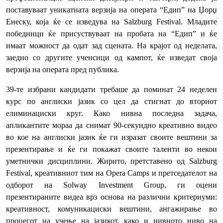
поставуваат уникатната верзија на операта “Едип” на Џорџ
Енеску, која ќе се изведува на Salzburg Festival. Младите
победници ќе присуствуваат на пробата на “Едип” и ќе
имаат можност да одат зад сцената. На крајот од неделата,
заедно со другите ученсици од кампот, ќе изведат своја
верзија на операта пред публика.
39-те избрани кандидати требаше да поминат 24 неделен
курс по англиски јазик со цел да стигнат до вториот
елиминациски круг. Како нивна последна задача,
апликантите мораа да снимат 90-секундно креативно видео
во кое на англиски јазик ќе ги изразат своите вештини за
презентирање и ќе ги покажат своите таленти во некои
уметнички дисциплини. Жирито, претставено од Salzburg
Festival, креативниот тим на Opera Camps и претседателот на
одборот на Solway Investment Group, ги оцени
презентираните видеа врз основа на различни критериуми:
креативност, комуникациски вештини, ангажирање во
процесот на учење на јазикот, како и нивното ниво на