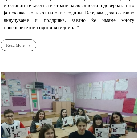
и останатите засегнати страни за лојалноста и довербата што
ја покажаа во текот на овие години. Верувам дека со такво
вклучување и поддршка, заедно ќе имаме многу
просперитетни години во иднина.“
Read More