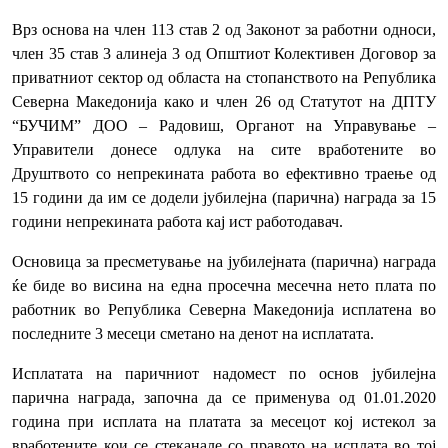
Врз основа на член 113 став 2 од Законот за работни односи,
член 35 став 3 алинеја 3 од Општиот Колективен Договор за
приватниот сектор од областа на стопанството на Република
Северна Македонија како и член 26 од Статутот на ДПТУ
“БУЧИМ” ДОО – Радовиш, Органот на Управување –
Управители донесе одлука на сите вработените во
Друштвото со непрекината работа во ефективно траење од
15 години да им се додели јубилејна (парична) награда за 15
години непрекината работа кај ист работодавач.
Основица за пресметување на јубилејната (парична) награда
ќе биде во висина на една просечна месечна нето плата по
работник во Република Северна Македонија исплатена во
последните 3 месеци сметано на денот на исплатата.
Исплатата на паричниот надомест по основ јубилејна
парична награда, започна да се применува од 01.01.2020
година при исплата на платата за месецот кој истекол за
вработените кои се стеканале со правото на исплата во тој