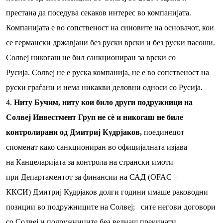
престана да поседува секаков интерес во компанијата.
Компанијата е во сопственост на синовите на основачот, кои
се германски државјани без руски врски и без руски пасоши.
Солвеј никогаш не бил санкциониран за врски со
Русија. Солвеј не е руска компанија, не е во сопственост на
руски граѓани и нема никакви деловни односи со Русија.
Ниту Бучим, ниту кои било други подружници на
Солвеј Инвестмент Груп не сè и никогаш не биле
контролирани од Дмитриј Кудрјаков,
поединецот
споменат како санкциониран во официјалната изјава
на Канцеларијата за контрола на странски имоти
при Департаментот за финансии на САД (OFAC –
ККСИ) Дмитриј Кудрјаков долги години имаше раководни
позиции во подружниците на Солвеј;
сите негови договори
со Солвеј и подружниците беа веднаш прекинати