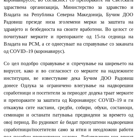
здраствена организација, Министерство за здравство и
Владата на Република Северна Македонија, Бучим ДОО
Радовиш презеде низа зголемени мерки за заштита на
здравјето и безбедноста на своите вработени. Во целост се
почитуваат мерките и препораките од 15-та седница на
Владата на РСМ, а се однесуваат на справување со заканата
од COVID–19 (коронавирус).
Со цел подобро справување и спречување на ширењето на
вирусот, како и во согласност со мерките на надлежните
институции, ве известуваме дека Бучим ДОО Радовиш
донесе Одлука за ограничено влегување на надворешни
соработници и посетители за периодот додека траат мерките
и препораките за заштита од Коронавирус COVID–19 и ги
откажува сите настани, средби, собири, обуки, состаноци,
семинари и останати патувања предвидени за времето од
овој период. Во рудникот ќе бидат пропуштени надворешни
соработници/посетители само за итни и неодложни работи
под посебни превентивни услови. Добавувачите кои вршат