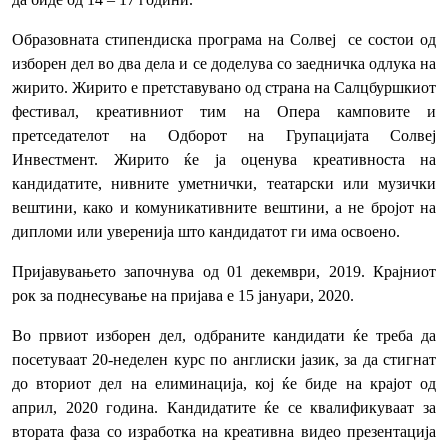
Образовната стипендиска програма на Солвеј се состои од
изборен дел во два дела и се доделува со заедничка одлука на
жирито. Жирито е претставувано од страна на Салцбуршкиот
фестивал, креативниот тим на Опера камповите и
претседателот на Одборот на Групацијата Солвеј
Инвестмент. Жирито ќе ја оценува креативноста на
кандидатите, нивните уметнички, театарски или музички
вештини, како и комуникативните вештини, а не бројот на
дипломи или уверенија што кандидатот ги има освоено.
Пријавувањето започнува од 01 декември, 2019. Крајниот
рок за поднесување на пријава е 15 јануари, 2020.
Во првиот изборен дел, одбраните кандидати ќе треба да
посетуваат 20-неделен курс по англиски јазик, за да стигнат
до вториот дел на елиминација, кој ќе биде на крајот од
април, 2020 година. Кандидатите ќе се квалификуваат за
втората фаза со изработка на креативна видео презентација