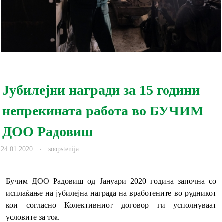
Јубилејни награди за 15 години
непрекината работа во БУЧИМ
ДОО Радовиш
24.01.2020
soopstenija
Бучим ДОО Радовиш од Јануари 2020 година започна со
исплаќање на јубилејна награда на вработените во рудникот
кои согласно Колективниот договор ги усполнуваат
условите за тоа.