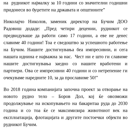
на рудникот најмалку за 10 години со значителни годишни
придонеси во буџетите на државата и општините”
Николајчо Николов, заменик директор на Бучим ДОО
Радовиш додаде: „Пред четири децении, рудникот се
предвидуваше да работи само 17 години, а еве не денес
славиме 40 години! Тоа е сведоштво за успешното работење
на Бучим. Нашите достигнувања беа импресивни, и сега
нашата иднина е најважна за нас. Чест ни е што ги славиме
нашите достигнувања заедно со нашите вработени и
партнери. Ова се импресивни 40 години и со нетрепение ги
очекуваме наредните 10, за да прославиме 50!”
Во 2018 година компанијата започна проект за отворање на
новото рудно тело – Боров Дол, кој ќе овозможи
продолжување на ископувањето на бакарнтаа руда до 2030
година и со тоа ќе се максимизира животниот век на
експлоатација, флотацијата и другите постоечки објекти во
рудникот Бучим.