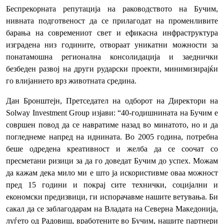
Беспрекорната репутација на раководството на Бучим,
нивната подготвеност да се прилагодат на променливите
барања на современиот свет и ефикасна инфраструктура
изградена низ годините, отвораат уникатни можности за
понатамошна регионална консолидација и заеднички
безбеден развој на други рударски проекти, минимизирајќи
го влијанието врз животната средина.
Дан Бронштејн, Претседател на одборот на Директори на
Solway Investment Group изјави: “40-годишнината на Бучим е
совршен повод да се навратиме назад во минатото, но и да
погледнеме напред на иднината. Во 2005 година, потребна
беше одредена креативност и желба да се соочат со
пресметани ризици за да го доведат Бучим до успех. Можам
да кажам дека мило ми е што ја искористивме оваа можност
пред 15 години и покрај сите технички, социјални и
економски предизвици, ги испорачавме нашите ветувања. Би
сакал да се заблагодарам на Владата на Северна Македонија,
луѓето од Радовиш, вработените во Бучим, нашите партнери