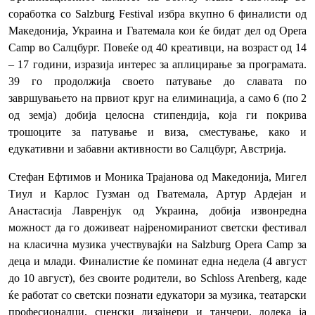
соработка со Salzburg Festival избра вкупно 6 финалисти од
Македонија, Украина и Гватемала кои ќе бидат дел од Opera
Camp во Салцбург. Повеќе од 40 креативци, на возраст од 14
– 17 години, изразија интерес за аплицирање за програмата.
39 го продолжија своето патување до славата по
завршувањето на првиот круг на елиминација, а само 6 (по 2
од земја) добија целосна стипендија, која ги покрива
трошоците за патување и виза, сместување, како и
едукативни и забавни активности во Салцбург, Австрија.
Стефан Ефтимов и Моника Трајанова од Македонија, Мигел
Тиул и Карлос Гузман од Гватемала, Артур Ардејан и
Анастасија Лавренјук од Украина, добија извонредна
можност да го доживеат најреномираниот светски фестивал
на класична музика учествувајќи на Salzburg Opera Camp за
деца и млади. Финалистие ќе поминат една недела (4 август
до 10 август), без своите родители, во Schloss Arenberg, каде
ќе работат со светски познати едукатори за музика, театарски
професионалци, сценски дизајнери и танчери, додека ја