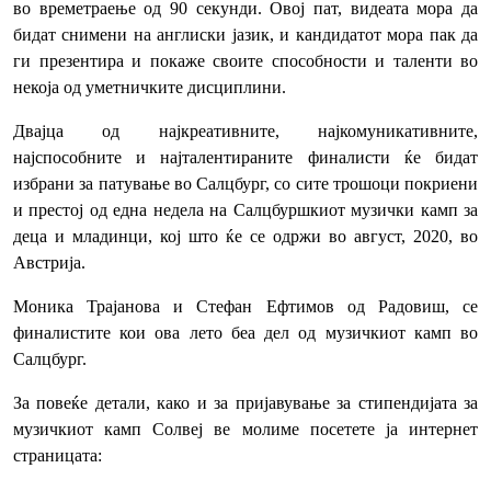
во времетраење од 90 секунди. Овој пат, видеата мора да
бидат снимени на англиски јазик, и кандидатот мора пак да
ги презентира и покаже своите способности и таленти во
некоја од уметничките дисциплини.
Двајца од најкреативните, најкомуникативните,
најспособните и најталентираните финалисти ќе бидат
избрани за патување во Салцбург, со сите трошоци покриени
и престој од една недела на Салцбуршкиот музички камп за
деца и младинци, кој што ќе се одржи во август, 2020, во
Австрија.
Моника Трајанова и Стефан Ефтимов од Радовиш, се
финалистите кои ова лето беа дел од музичкиот камп во
Салцбург.
За повеќе детали, како и за пријавување за стипендијата за
музичкиот камп Солвеј ве молиме посетете ја интернет
страницата: