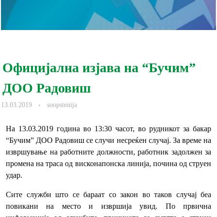
Официјална изјава на “Бучим”
ДОО Радовиш
13.03.2019
soopstenija
На 13.03.2019 година во 13:30 часот, во рудникот за бакар
“Бучим” ДОО Радовиш се случи несреќен случај. За време на
извршување на работните должности, работник задолжен за
промена на траса од висконапонска линија, почина од струен
удар.
Сите служби што се бараат со закон во таков случај беа
повикани на место и извршија увид. По првична