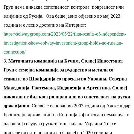
Груп нема никаква сопственост, контрола, поврзаност или
влијание од Русија. Ова беше јавно објавено во мај 2023
година и е лесно достапно на Интернет:
https://solwaygroup.com/2023/05/22/first-results-of-independent-
investigation-show-solway-investment-group-holds-no-russian-
connection/
Матичната компанија на Бучим, Солвеј Инвестмнет
Груп е семејна компанија за рударство и метали со
седиште во Швајцарија со проекти во Украина, Северна
Македонија, Гватемала, Индонезија и Аргентина. Солвеј
никогаш не бил контролиран или во сопственост на руски
државјанин.
Солвеј е основан во 2003 година од Александар
Бронштајн, државјанин на Естонија кој никогаш немал руски
пасош и ја осудува руската инвазија на Украина. Тој се
повлече од сите позиции во Солвеј во 2020 година и