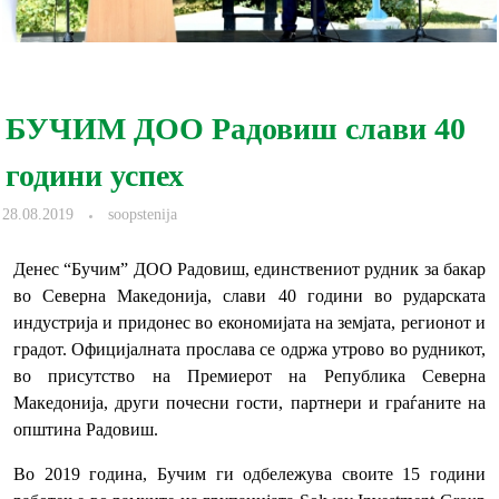
БУЧИМ ДОО Радовиш слави 40
години успех
28.08.2019
soopstenija
Денес “Бучим” ДОО Радовиш, единствениот рудник за бакар
во Северна Македонија, слави 40 години во рударската
индустрија и придонес во економијата на земјата, регионот и
градот. Официјалната прослава се одржа утрово во рудникот,
во присутство на Премиерот на Република Северна
Македонија, други почесни гости, партнери и граѓаните на
општина Радовиш.
Во 2019 година, Бучим ги одбележува своите 15 години