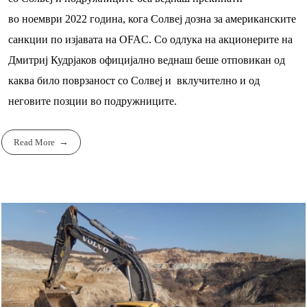
во ноември 2022 година, кога Солвеј дозна за американските
санкции по изјавата на OFAC. Со одлука на акционерите на
Дмитриј Кудрјаков официјално веднаш беше отповикан од
каква било поврзаност со Солвеј и вклучително и од
неговите позции во подружниците.
Read More