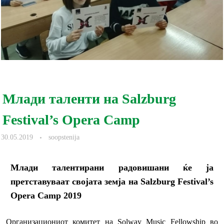
Млади таленти на Salzburg
Festival’s Opera Camp
30.05.2019
soopstenija
Млади талентирани радовишани ќе ја
претставуваат својата земја на
Salzburg Festival’s
Opera Camp
2019
Организациониот комитет на Solway Music Fellowship во