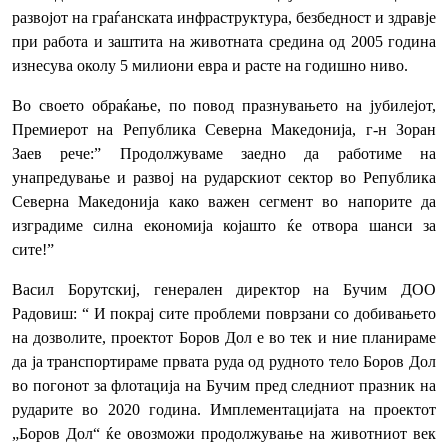
развојот на граѓанската инфраструктура, безбедност и здравје
при работа и заштита на животната средина од 2005 година
изнесува околу 5 милиони евра и расте на годишно ниво.
Во своето обраќање, по повод празнувањето на јубилејот,
Премиерот на Република Северна Македонија, г-н Зоран
Заев рече:” Продолжуваме заедно да работиме на
унапредување и развој на рударскиот сектор во Република
Северна Македонија како важен сегмент во напорите да
изградиме силна економија којашто ќе отвора шанси за
сите!”
Васил Борутскиј, генерален директор на Бучим ДОО
Радовиш: “ И покрај сите проблеми поврзани со добивањето
на дозволите, проектот Боров Дол е во тек и ние планираме
да ја транспортираме првата руда од рудното тело Боров Дол
во погонот за флотација на Бучим пред следниот празник на
рударите во 2020 година. Имплементацијата на проектот
„Боров Дол“ ќе овозможи продолжување на животниот век