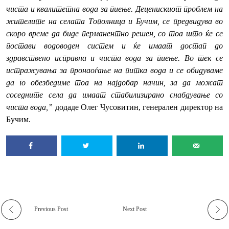
чиста и квалитетна вода за пиење. Деценискиот проблем на
жителите на селата Тополница и Бучим, се предвидува во
скоро време да биде перманентно решен, со тоа што ќе се
постави водоводен систем и ќе имаат достап до
здравствено исправна и чиста вода за пиење. Во тек се
истражувања за пронаоѓање на питка вода и се обидуваме
да го обезбедиме тоа на најдобар начин, за да можат
соседните села да имаат стабилизирано снабдување со
чиста вода,”
додаде Олег Чусовитин, генерален директор на
Бучим.
Previous Post
Next Post