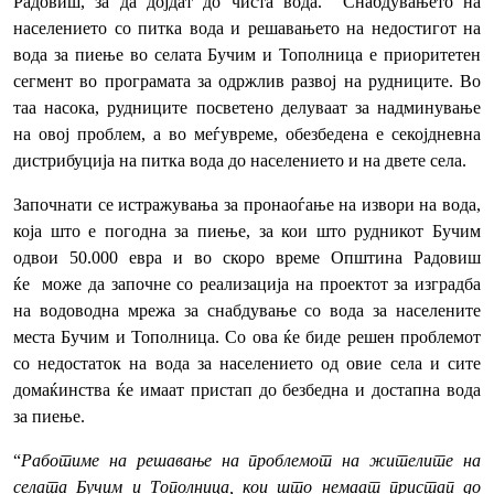
Радовиш, за да дојдат до чиста вода. Снабдувањето на
населението со питка вода и решавањето на недостигот на
вода за пиење во селата Бучим и Тополница e приоритетен
сегмент во програмата за одржлив развој на рудниците. Во
таа насока, рудниците посветено делуваат за надминување
на овој проблем, а во меѓувреме, обезбедена е секојдневна
дистрибуција на питка вода до населението и на двете села.
Започнати се истражувања за пронаоѓање на извори на вода,
која што е погодна за пиење, за кои што рудникот Бучим
одвои 50.000 евра и во скоро време Општина Радовиш
ќе може да започне со реализација на проектот за изградба
на водоводна мрежа за снабдување со вода за населените
места Бучим и Тополница. Со ова ќе биде решен проблемот
со недостаток на вода за населението од овие села и сите
домаќинства ќе имаат пристап до безбедна и достапна вода
за пиење.
“
Работиме на решавање на проблемот на жителите на
селата Бучим и Тополница, кои што немаат пристап до